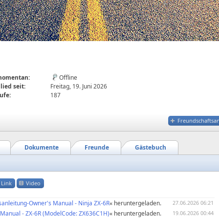
 momentan:
Offline
lied seit:
Freitag, 19. Juni 2026
ufe:
187
Freundschaftsa
Dokumente
Freunde
Gästebuch
Link
Video
sanleitung-Owner's Manual - Ninja ZX-6R
« heruntergeladen.
27.06.2026 06:21
e Manual - ZX-6R (ModelCode: ZX636C1H)
« heruntergeladen.
19.06.2026 00:44