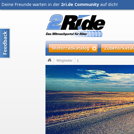
Deine Freunde warten in der
2ri.de Community
auf dich!
Motorradkatalog
Zubehörkatal
Mitglieder
J