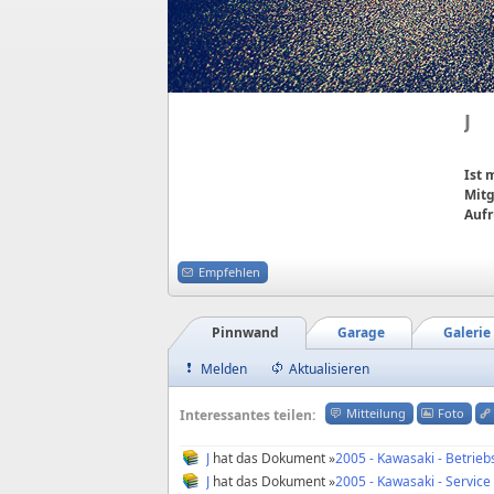
J
Ist
Mitg
Aufr
Empfehlen
Pinnwand
Garage
Galerie
Melden
Aktualisieren
Mitteilung
Foto
Interessantes teilen:
J
hat das Dokument »
2005 - Kawasaki - Betrieb
J
hat das Dokument »
2005 - Kawasaki - Servic