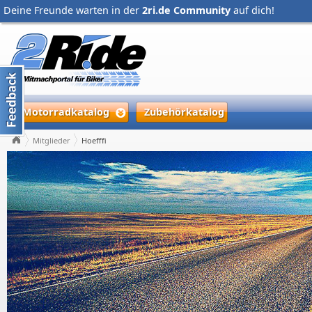
Deine Freunde warten in der
2ri.de Community
auf dich!
Motorradkatalog
Zubehörkatalog
Mitglieder
Hoefffi