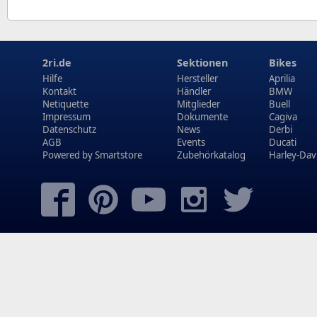
2ri.de
Sektionen
Bikes
Hilfe
Hersteller
Aprilia
Kontakt
Händler
BMW
Netiquette
Mitglieder
Buell
Impressum
Dokumente
Cagiva
Datenschutz
News
Derbi
AGB
Events
Ducati
Powered by
Smartstore
Zubehörkatalog
Harley-Dav