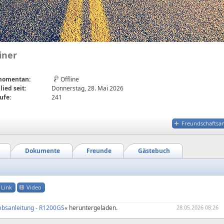
iner
 momentan:
Offline
lied seit:
Donnerstag, 28. Mai 2026
ufe:
241
Freundschaftsa
Dokumente
Freunde
Gästebuch
Link
Video
ebsanleitung - R1200GS
« heruntergeladen.
28.05.2026 08:26