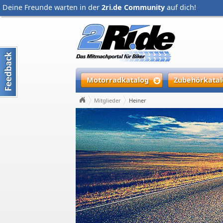
Deine Freunde warten in der
2ri.de Community
auf dich!
Motorradkatalog
Zubehörkatal
Mitglieder
Heiner