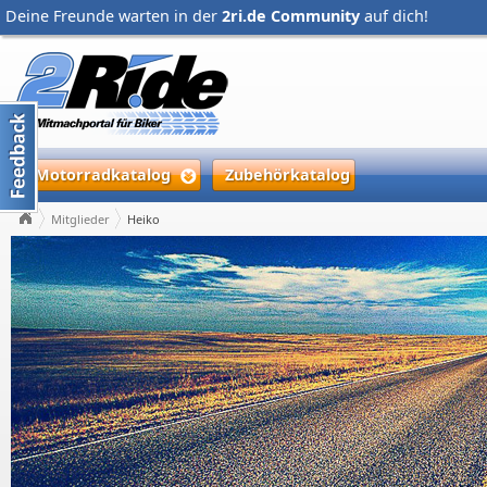
Deine Freunde warten in der
2ri.de Community
auf dich!
Motorradkatalog
Zubehörkatalog
Mitglieder
Heiko