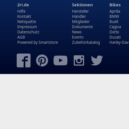
2ri.de
Sektionen
Bikes
Hilfe
Hersteller
Aprilia
Kontakt
Händler
BMW
Netiquette
Mitglieder
Buell
Impressum
Dokumente
Cagiva
Datenschutz
News
Derbi
AGB
Events
Ducati
Powered by
Smartstore
Zubehörkatalog
Harley-Dav