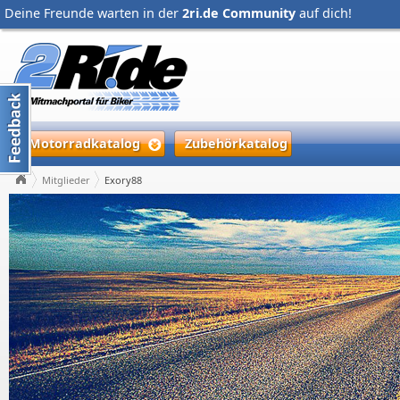
Deine Freunde warten in der
2ri.de Community
auf dich!
Motorradkatalog
Zubehörkatalog
Mitglieder
Exory88