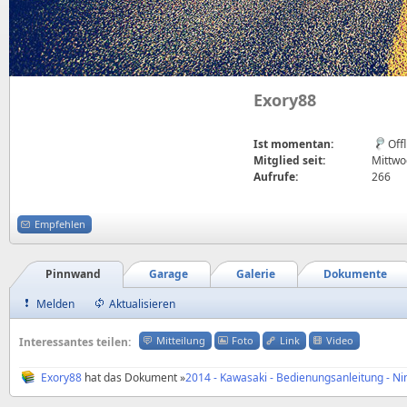
Exory88
Ist momentan:
Off
Mitglied seit:
Mittwo
Aufrufe:
266
Empfehlen
Pinnwand
Garage
Galerie
Dokumente
Melden
Aktualisieren
Mitteilung
Foto
Link
Video
Interessantes teilen:
Exory88
hat das Dokument »
2014 - Kawasaki - Bedienungsanleitung - Ni