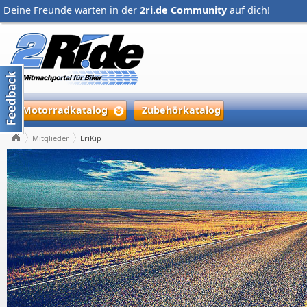
Deine Freunde warten in der
2ri.de Community
auf dich!
Motorradkatalog
Zubehörkatalog
Mitglieder
EriKip