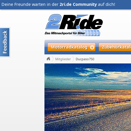
Deine Freunde warten in der
2ri.de Community
auf dich!
Motorradkatalog
Zubehörkatal
Mitglieder
Ducpaso750