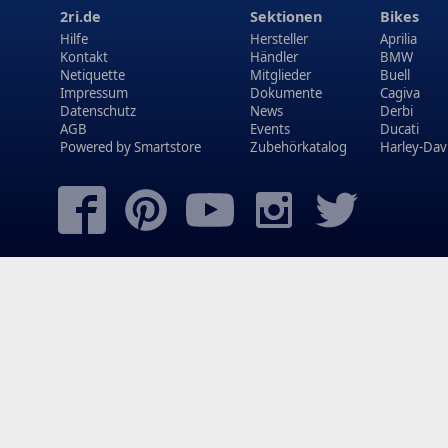
2ri.de
Sektionen
Bikes
Hilfe
Hersteller
Aprilia
Kontakt
Händler
BMW
Netiquette
Mitglieder
Buell
Impressum
Dokumente
Cagiva
Datenschutz
News
Derbi
AGB
Events
Ducati
Powered by
Smartstore
Zubehörkatalog
Harley-Dav