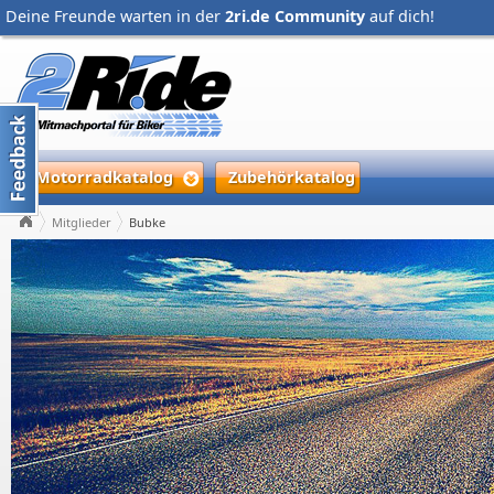
Deine Freunde warten in der
2ri.de Community
auf dich!
Motorradkatalog
Zubehörkatalog
Mitglieder
Bubke