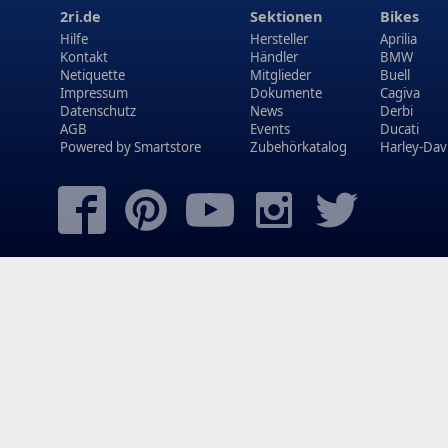
2ri.de
Sektionen
Bikes
Hilfe
Hersteller
Aprilia
Kontakt
Händler
BMW
Netiquette
Mitglieder
Buell
Impressum
Dokumente
Cagiva
Datenschutz
News
Derbi
AGB
Events
Ducati
Powered by
Smartstore
Zubehörkatalog
Harley-Dav