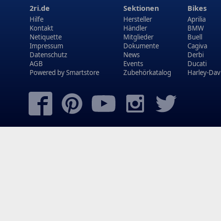
2ri.de
Sektionen
Bikes
Hilfe
Hersteller
Aprilia
Kontakt
Händler
BMW
Netiquette
Mitglieder
Buell
Impressum
Dokumente
Cagiva
Datenschutz
News
Derbi
AGB
Events
Ducati
Powered by
Smartstore
Zubehörkatalog
Harley-Dav