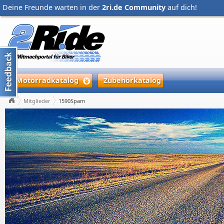
Deine Freunde warten in der
2ri.de Community
auf dich!
Motorradkatalog
Zubehörkatalog
Mitglieder
1590Spam