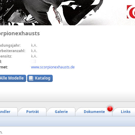
orpionexhausts
ndungsjahr:
k.A.
rbeiteranzahl:
k.A.
ensitz:
k.A.
:
rnet:
www.scorpionexhausts.de
Alle Modelle
Katalog
1
ndler
Porträt
Galerie
Dokumente
Links
n.