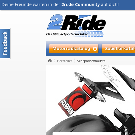
Deine Freunde warten in der
2ri.de Community
auf dich!
Motorradkatalog
Zubehörkatal
Hersteller
Scorpionexhausts