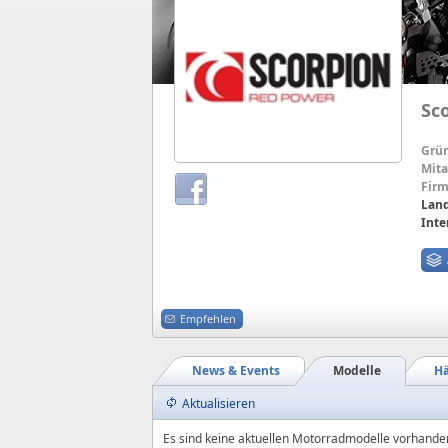
Sc
Grü
Mita
Firm
Land
Inte
Empfehlen
News & Events
Modelle
Hä
Aktualisieren
Es sind keine aktuellen Motorradmodelle vorhande