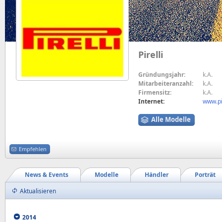
Pirelli
Gründungsjahr:
k.A.
Mitarbeiteranzahl:
k.A.
Firmensitz:
k.A.
Internet:
www.pi
Alle Modelle
Empfehlen
News & Events
Modelle
Händler
Porträt
Aktualisieren
2014