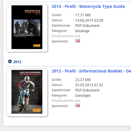
2014 - Pirelli - Motorcycle Type Guide
Größe:
17,71 MB
Datum:
14.06.2015 02:08
Dateiformat:
PDF Dokument
Kategorie:
Kataloge
Drucknummer:
k.A.
Sprache(n):
2012
2012 - Pirelli - Informational Booklet -
Größe:
23,37 MB
Datum:
25.03.2013 01:32
Dateiformat:
PDF Dokument
Kategorie:
Sonstiges
Drucknummer:
k.A.
Sprache(n):