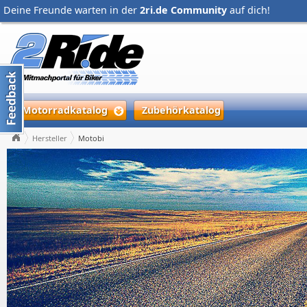
Deine Freunde warten in der
2ri.de Community
auf dich!
Motorradkatalog
Zubehörkatalog
Hersteller
Motobi