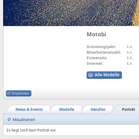
Motobi
Gründungsjahr:
k.A.
Mitarbeiteranzahl:
k.A.
Firmensitz:
k.A.
Internet:
k.A.
Alle Modelle
Empfehlen
News & Events
Modelle
Händler
Porträt
Aktualisieren
Es liegt noch kein Porträt vor.