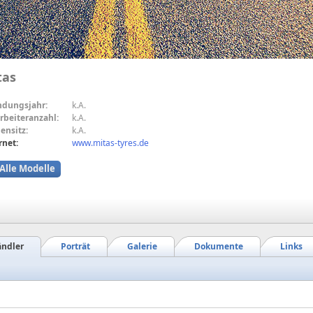
tas
ndungsjahr:
k.A.
rbeiteranzahl:
k.A.
ensitz:
k.A.
rnet:
www.mitas-tyres.de
Alle Modelle
ndler
Porträt
Galerie
Dokumente
Links