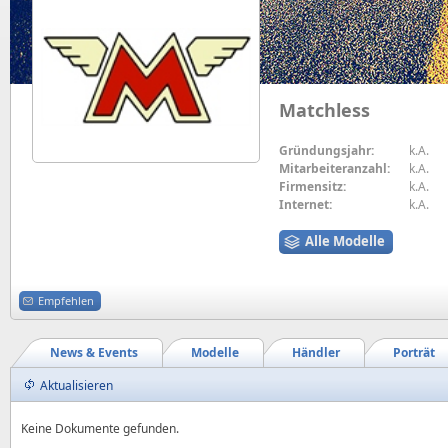
Matchless
Gründungsjahr:
k.A.
Mitarbeiteranzahl:
k.A.
Firmensitz:
k.A.
Internet:
k.A.
Alle Modelle
Empfehlen
News & Events
Modelle
Händler
Porträt
Aktualisieren
Keine Dokumente gefunden.