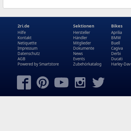
2ri.de
Sektionen
Bikes
Hilfe
Hersteller
Aprilia
Kontakt
Händler
BMW
Netiquette
Mitglieder
Buell
Impressum
Dokumente
Cagiva
Datenschutz
News
Derbi
AGB
Events
Ducati
Powered by
Smartstore
Zubehörkatalog
Harley-Dav