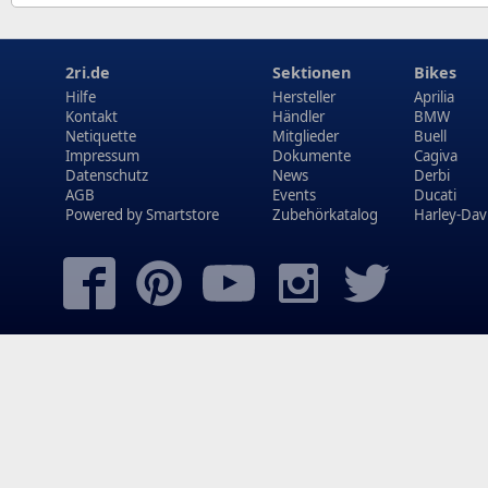
2ri.de
Sektionen
Bikes
Hilfe
Hersteller
Aprilia
Kontakt
Händler
BMW
Netiquette
Mitglieder
Buell
Impressum
Dokumente
Cagiva
Datenschutz
News
Derbi
AGB
Events
Ducati
Powered by
Smartstore
Zubehörkatalog
Harley-Dav