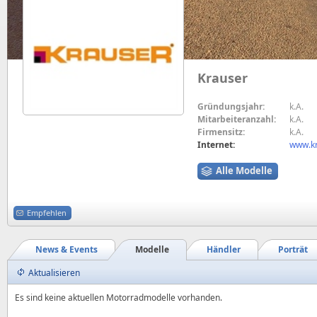
Krauser
Gründungsjahr:
k.A.
Mitarbeiteranzahl:
k.A.
Firmensitz:
k.A.
Internet:
www.kr
Alle Modelle
Empfehlen
News & Events
Modelle
Händler
Porträt
Aktualisieren
Es sind keine aktuellen Motorradmodelle vorhanden.