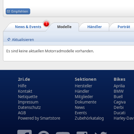
Empfehlen
1
News & Events
Modelle
Händler
Porträt
Aktualisieren
Es sind keine aktuellen Motorradmodelle vorhanden.
2ri.de
Sektionen
Bikes
Hilfe
Hersteller
Aprilia
Kontakt
Händler
BMW
Netiquette
Mitglieder
Buell
Impressum
Dokumente
Cagiva
Datenschutz
News
Derbi
AGB
Events
Ducati
Powered by
Smartstore
Zubehörkatalog
Harley-Dav