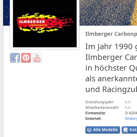
Ilmberger Carbonp
Im Jahr 1990 
Ilmberger Car
in höchster Qu
als anerkannt
und Racingzub
Gründungsjahr:
k.A.
Mitarbeiteranzahl:
k.A.
Firmensitz:
D-8204
Internet:
ilmber
Alle Modelle
Kat