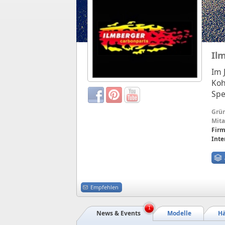
Il
Im 
Koh
Spe
Grü
Mita
Firm
Inte
Empfehlen
1
News & Events
Modelle
Hä