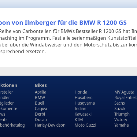
bon von Ilmberger für die BMW R 1200 GS
Reihe von Carbonteilen für BMWs Bestseller R 1200 GS hat I
aching im Programm. Fast alle serienmäßigen Kunststoffteil
abel über die Windabweiser und den Motorschutz bis zur k
tsprechend ersetzen.
ktionen
Bikes
rsteller
Aprilia
Honda
MV Agusta
ndler
BMW
Husaberg
Royal Enfiel
tglieder
Buell
Husqvarna
Sachs
kumente
Cagiva
Indian
Suzuki
ews
Derbi
Kawasaki
Triumph
ents
Ducati
KTM
Victory
behörkatalog
Harley-Davidson
Moto Guzzi
Yamaha