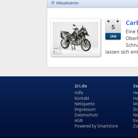
Aktualisieren
Car
5
Eine 
JAN
Oberh
Schn
lassen sich en
2ri.de
Se
Hilfe
He
Kontakt
Hä
Netiquette
Mi
Impressum
Do
Datenschutz
N
AGB
Ev
Powered by
Smartstore
Zu