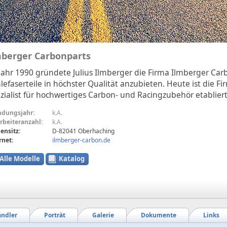
mberger Carbonparts
Jahr 1990 gründete Julius Ilmberger die Firma Ilmberger Car
lefaserteile in höchster Qualität anzubieten. Heute ist die F
zialist für hochwertiges Carbon- und Racingzubehör etabliert
ndungsjahr:
k.A.
rbeiteranzahl:
k.A.
ensitz:
D-82041 Oberhaching
rnet:
ilmberger-carbon.de
Alle Modelle
Katalog
ndler
Porträt
Galerie
Dokumente
Links