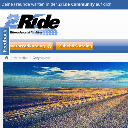
Deine Freunde warten in der
2ri.de Community
auf dich!
Motorradkatalog
Zubehörkatalog
Hersteller
Greyhound