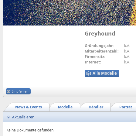
Greyhound
Gründungsjahr:
k.A.
Mitarbeiteranzahl:
k.A.
Firmensitz:
k.A.
Internet:
k.A.
Alle Modelle
Empfehlen
News & Events
Modelle
Händler
Porträt
Aktualisieren
Keine Dokumente gefunden.