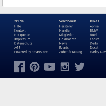
2ri.de
Sektionen
Bikes
Hilfe
Hersteller
Aprilia
Kontakt
Händler
BMW
Netiquette
Mitglieder
Buell
Impressum
Dokumente
Cagiva
Datenschutz
News
Derbi
AGB
Events
Ducati
Powered by
Smartstore
Zubehörkatalog
Harley-Dav