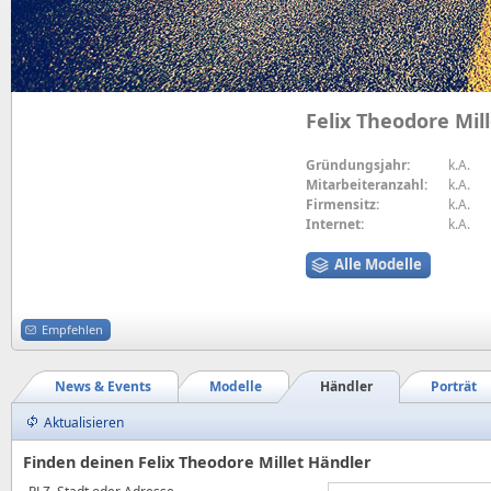
Felix Theodore Mil
Gründungsjahr:
k.A.
Mitarbeiteranzahl:
k.A.
Firmensitz:
k.A.
Internet:
k.A.
Alle Modelle
Empfehlen
News & Events
Modelle
Händler
Porträt
Aktualisieren
Finden deinen Felix Theodore Millet Händler