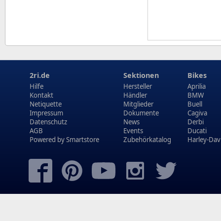
2ri.de
Sektionen
Bikes
Hilfe
Hersteller
Aprilia
Kontakt
Händler
BMW
Netiquette
Mitglieder
Buell
Impressum
Dokumente
Cagiva
Datenschutz
News
Derbi
AGB
Events
Ducati
Powered by
Smartstore
Zubehörkatalog
Harley-Dav