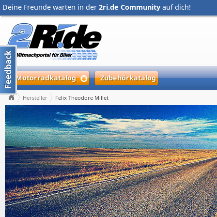
Deine Freunde warten in der
2ri.de Community
auf dich!
Motorradkatalog
Zubehörkatalog
Hersteller
Felix Theodore Millet