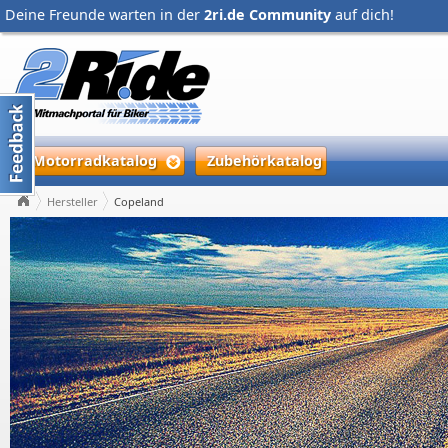
Deine Freunde warten in der
2ri.de Community
auf dich!
Motorradkatalog
Zubehörkatalog
Hersteller
Copeland