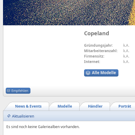
Copeland
Gründungsjahr:
k.A.
Mitarbeiteranzahl:
k.A.
Firmensitz:
k.A.
Internet:
k.A.
Alle Modelle
Empfehlen
News & Events
Modelle
Händler
Porträt
Aktualisieren
Es sind noch keine Galeriealben vorhanden.