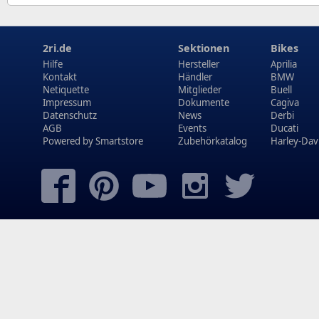
2ri.de
Sektionen
Bikes
Hilfe
Hersteller
Aprilia
Kontakt
Händler
BMW
Netiquette
Mitglieder
Buell
Impressum
Dokumente
Cagiva
Datenschutz
News
Derbi
AGB
Events
Ducati
Powered by
Smartstore
Zubehörkatalog
Harley-Dav