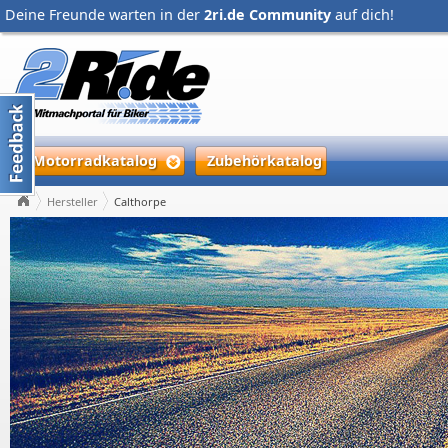
Deine Freunde warten in der
2ri.de Community
auf dich!
Motorradkatalog
Zubehörkatalog
Hersteller
Calthorpe