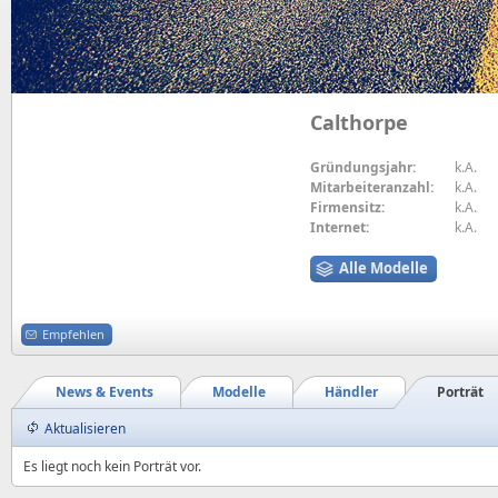
Calthorpe
Gründungsjahr:
k.A.
Mitarbeiteranzahl:
k.A.
Firmensitz:
k.A.
Internet:
k.A.
Alle Modelle
Empfehlen
News & Events
Modelle
Händler
Porträt
Aktualisieren
Es liegt noch kein Porträt vor.