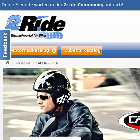
Deine Freunde warten in der
2ri.de Community
auf dich!
Motorradkatalog
Zubehörkatalog
Hersteller
CABERG S.p.A.