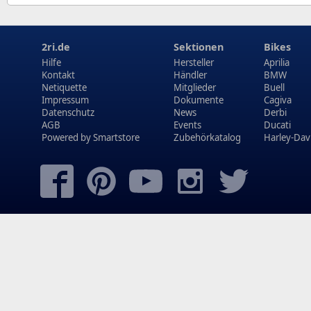
2ri.de
Sektionen
Bikes
Hilfe
Hersteller
Aprilia
Kontakt
Händler
BMW
Netiquette
Mitglieder
Buell
Impressum
Dokumente
Cagiva
Datenschutz
News
Derbi
AGB
Events
Ducati
Powered by
Smartstore
Zubehörkatalog
Harley-Dav