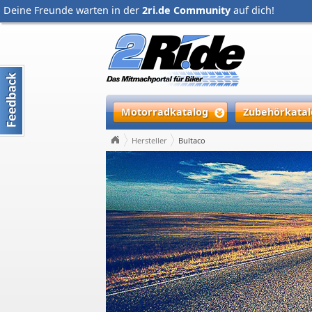
Deine Freunde warten in der
2ri.de Community
auf dich!
Motorradkatalog
Zubehörkatal
Hersteller
Bultaco