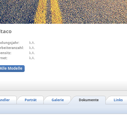
ltaco
ndungsjahr:
k.A.
rbeiteranzahl:
k.A.
ensitz:
k.A.
rnet:
k.A.
Alle Modelle
ndler
Porträt
Galerie
Dokumente
Links