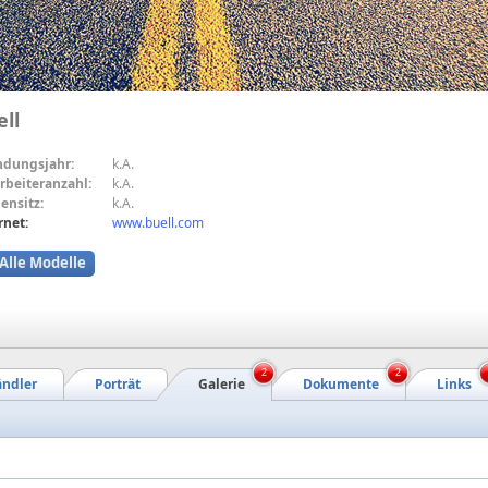
ll
ndungsjahr:
k.A.
rbeiteranzahl:
k.A.
ensitz:
k.A.
rnet:
www.buell.com
Alle Modelle
2
2
ndler
Porträt
Galerie
Dokumente
Links