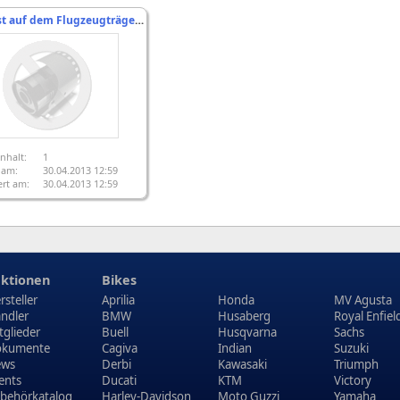
Reifentest auf dem Flugzeugträger: Pirelli Angel GT
nhalt:
1
t am:
30.04.2013 12:59
rt am:
30.04.2013 12:59
ktionen
Bikes
rsteller
Aprilia
Honda
MV Agusta
ndler
BMW
Husaberg
Royal Enfiel
tglieder
Buell
Husqvarna
Sachs
kumente
Cagiva
Indian
Suzuki
ews
Derbi
Kawasaki
Triumph
ents
Ducati
KTM
Victory
behörkatalog
Harley-Davidson
Moto Guzzi
Yamaha