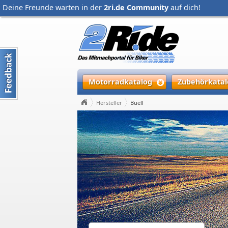
Deine Freunde warten in der
2ri.de Community
auf dich!
Motorradkatalog
Zubehörkatal
Hersteller
Buell