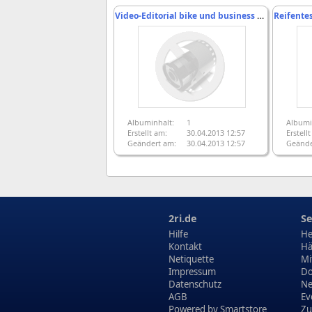
Video-Editorial bike und business April-Ausgabe 2013
Albuminhalt:
1
Albumi
Erstellt am:
30.04.2013 12:57
Erstell
Geändert am:
30.04.2013 12:57
Geände
2ri.de
Se
Hilfe
He
Kontakt
Hä
Netiquette
Mi
Impressum
Do
Datenschutz
N
AGB
Ev
Powered by
Smartstore
Zu