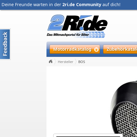
Deine Freunde warten in der
2ri.de Community
auf dich!
Motorradkatalog
Zubehörkatal
Hersteller
BOS