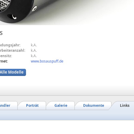
S
ndungsjahr:
k.A.
rbeiteranzahl:
k.A.
ensitz:
k.A.
rnet:
www.bosauspuff.de
Alle Modelle
ndler
Porträt
Galerie
Dokumente
Links