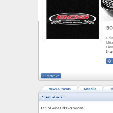
BO
Grü
Mita
Firm
Inte
Empfehlen
News & Events
Modelle
Hä
Aktualisieren
Es sind keine Links vorhanden.