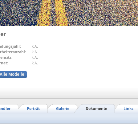
ler
ndungsjahr:
k.A.
rbeiteranzahl:
k.A.
ensitz:
k.A.
rnet:
k.A.
Alle Modelle
ndler
Porträt
Galerie
Dokumente
Links