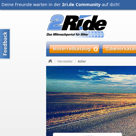
Deine Freunde warten in der
2ri.de Community
auf dich!
Motorradkatalog
Zubehörkatal
Hersteller
Adler