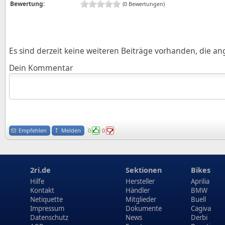
Bewertung:
(0 Bewertungen)
Es sind derzeit keine weiteren Beiträge vorhanden, die a
Dein Kommentar
Empfehlen
Melden
0
0
2ri.de
Sektionen
Bikes
Hilfe
Hersteller
Aprilia
Kontakt
Händler
BMW
Netiquette
Mitglieder
Buell
Impressum
Dokumente
Cagiva
Datenschutz
News
Derbi