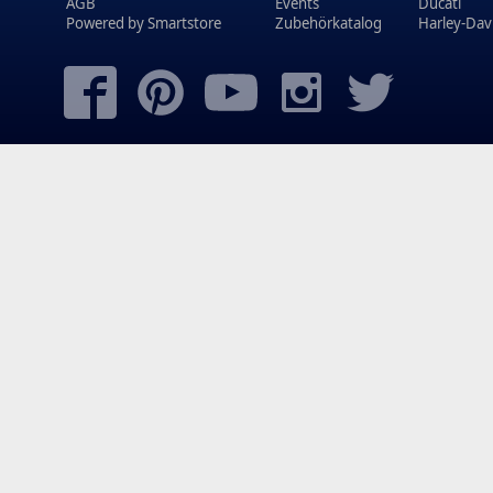
AGB
Events
Ducati
Powered by
Smartstore
Zubehörkatalog
Harley-Dav