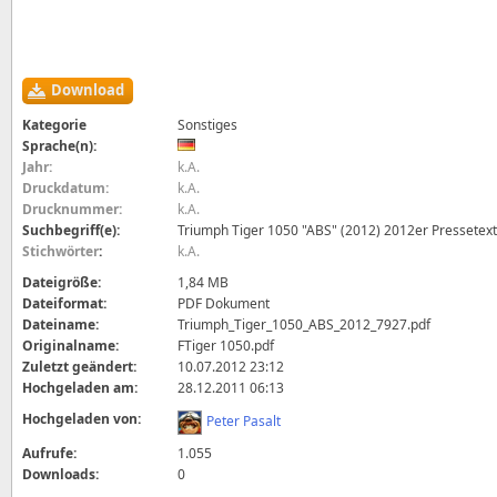
Download
Kategorie
Sonstiges
Sprache(n):
Jahr:
k.A.
Druckdatum:
k.A.
Drucknummer:
k.A.
Suchbegriff(e):
Triumph Tiger 1050 "ABS" (2012) 2012er Pressetext 
Stichwörter
:
k.A.
Dateigröße:
1,84 MB
Dateiformat:
PDF Dokument
Dateiname:
Triumph_Tiger_1050_ABS_2012_7927.pdf
Originalname:
FTiger 1050.pdf
Zuletzt geändert:
10.07.2012 23:12
Hochgeladen am:
28.12.2011 06:13
Hochgeladen von:
Peter Pasalt
Aufrufe:
1.055
Downloads:
0