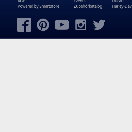
AGB
Events
Ducati
Powered by
Smartstore
Zubehörkatalog
Harley-Dav