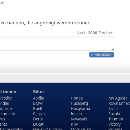
gen)
ge vorhanden, die angezeigt werden können.
Noch
2000
Zeichen
Abschicken
ktionen
Bikes
rsteller
Aprilia
Honda
MV Agusta
ndler
BMW
Husaberg
Royal Enfiel
tglieder
Buell
Husqvarna
Sachs
kumente
Cagiva
Indian
Suzuki
ews
Derbi
Kawasaki
Triumph
ents
Ducati
KTM
Victory
behörkatalog
Harley-Davidson
Moto Guzzi
Yamaha