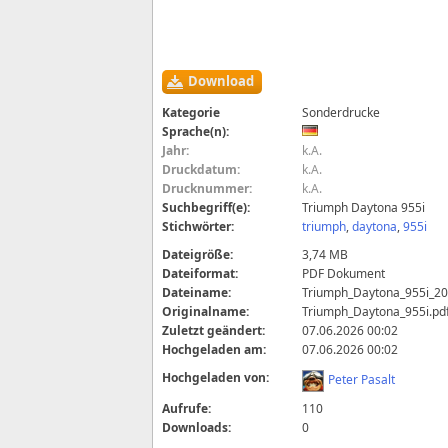
Download
Kategorie
Sonderdrucke
Sprache(n):
Jahr:
k.A.
Druckdatum:
k.A.
Drucknummer:
k.A.
Suchbegriff(e):
Triumph Daytona 955i
Stichwörter:
triumph
,
daytona
,
955i
Dateigröße:
3,74 MB
Dateiformat:
PDF Dokument
Dateiname:
Triumph_Daytona_955i_20
Originalname:
Triumph_Daytona_955i.pd
Zuletzt geändert:
07.06.2026 00:02
Hochgeladen am:
07.06.2026 00:02
Hochgeladen von:
Peter Pasalt
Aufrufe:
110
Downloads:
0