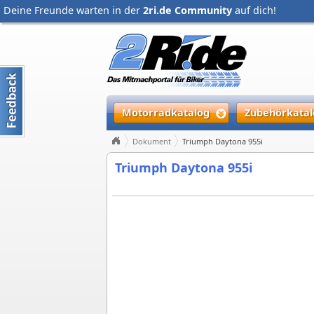
Deine Freunde warten in der
2ri.de Community
auf dich!
Motorradkatalog
Zubehörkatal
Dokument
Triumph Daytona 955i
Triumph Daytona 955i