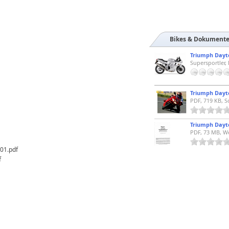
Bikes & Dokument
Triumph Dayto
Supersportler, 
Triumph Dayt
PDF, 719 KB, S
PDF, 73 MB, W
01.pdf
f