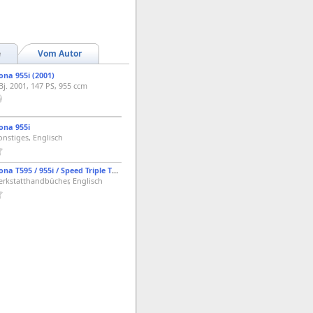
e
Vom Autor
na 955i (2001)
Bj. 2001, 147 PS, 955 ccm
ona 955i
onstiges, Englisch
Triumph Daytona T595 / 955i / Speed Triple T509 1998 Service Repair Manual
erkstatthandbücher, Englisch