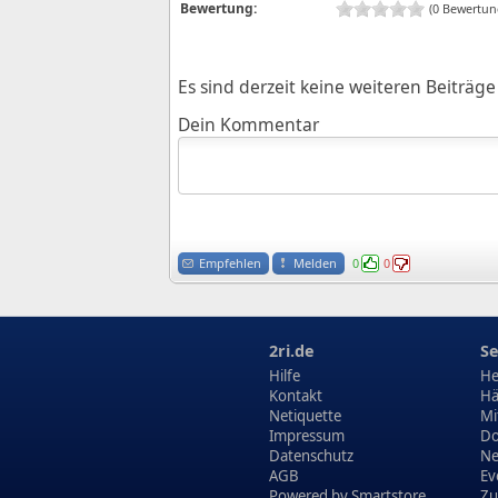
Bewertung:
(0 Bewertun
Es sind derzeit keine weiteren Beiträ
Dein Kommentar
Empfehlen
Melden
0
0
2ri.de
Se
Hilfe
He
Kontakt
Hä
Netiquette
Mi
Impressum
Do
Datenschutz
N
AGB
Ev
Powered by
Smartstore
Zu