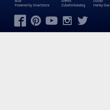
AGB
Events
Ducati
Powered by
Smartstore
Zubehörkatalog
Harley-Dav