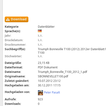
Download
Kategorie
Datenblätter
Sprache(n):
Jahr:
k.A.
Druckdatum:
k.A.
Drucknummer:
k.A.
Suchbegriff(e):
Triumph Bonneville T100 (2012) 2012er Datenblatt f
T100
Stichwörter
:
k.A.
Dateigröße:
23,15 KB
Dateiformat:
PDF Dokument
Dateiname:
Triumph_Bonneville_T100_2012_1.pdf
Originalname:
SBONNEVILLET100.pdf
Zuletzt geändert:
10.07.2012 23:12
Hochgeladen am:
30.12.2011 17:15
Hochgeladen von:
Peter Pasalt
Aufrufe:
923
Downloads:
0