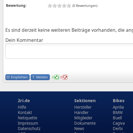
Bewertung:
(0 Bewertungen)
Es sind derzeit keine weiteren Beiträge vorhanden, die a
Dein Kommentar
Empfehlen
Melden
0
0
2ri.de
Sektionen
Bikes
Hilfe
Hersteller
Aprilia
Kontakt
Händler
BMW
Netiquette
Mitglieder
Buell
Impressum
Dokumente
Cagiva
Datenschutz
News
Derbi