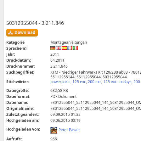
50312955044 - 3.211.846
Download
Kategorie
Montageanleitungen
Sprache(n):
Jahr:
2011
Druckdatum:
04.2011
Drucknummer:
3.211.846
Suchbegriff(e):
KTM - Niedriger Fahrwerks Kit 120/200 ab08 - 780
55112955144, 55112955044, 50312955044
Stichwörter:
powerparts
,
125 exc
,
200 exc
,
125 exc six days
,
200 
Dateigröße:
682,58 KB
Dateiformat:
PDF Dokument
Dateiname:
78012955044_55112955044_144_50312955044_OM
Originalname:
78012955044_55112955044_144_50312955044_OM
Zuletzt geändert:
09.09.2015 01:32
Hochgeladen am:
09.06.2015 02:19
Hochgeladen von:
Peter Pasalt
Aufrufe:
966