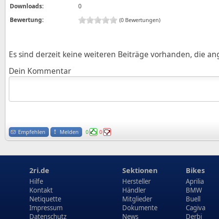
Downloads:
0
Bewertung:
(0 Bewertungen)
Es sind derzeit keine weiteren Beiträge vorhanden, die a
Dein Kommentar
Empfehlen
Melden
0
0
2ri.de
Sektionen
Bikes
Hilfe
Hersteller
Aprilia
Kontakt
Händler
BMW
Netiquette
Mitglieder
Buell
Impressum
Dokumente
Cagiva
Datenschutz
News
Derbi