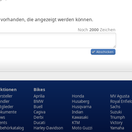
ge vorhanden, die angezeigt werden können.
Noch
2000
Zeichen
Abschicken
ktionen
Bikes
rsteller
Aprilia
Honda
MV Agusta
ndler
BMW
Husaberg
Royal Enfiel
tglieder
Buell
Husqvarna
Sachs
kumente
Cagiva
Indian
Suzuki
ews
Derbi
Kawasaki
Triumph
ents
Ducati
KTM
Victory
behörkatalog
Harley-Davidson
Moto Guzzi
Yamaha