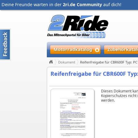
Deine Freunde warten in der
2ri.de Community
auf dich!
Motorradkatalog
Zubehörkatal
Dokument
Reifenfreigabe für CBR600F Typ: PC
Reifenfreigabe für CBR600F Typ
Dieses Dokument kan
Kopierschutzes nicht
werden.