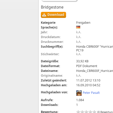
Bridgestone
Download
Kategorie
Freigaben
Sprache(n):
Jahr:
k.A.
Druckdatum:
k.A.
Drucknummer:
k.A.
Suchbegriff(e):
Honda CBR600F "Hurricane
PC19
Stichwörter
:
k.A.
Dateigröße:
33,92 KB
Dateiformat:
PDF Dokument
Dateiname:
Honda_CBR600F_Hurrican
Originalname:
k.A.
Zuletzt geändert:
11.07.2012 13:10
Hochgeladen am:
16.09.2010 04:52
Hochgeladen von:
Peter Pasalt
Aufrufe:
1.084
Downloads:
1
Bewertung:
(0 Bewertun