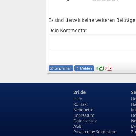
Es sind derzeit keine weiteren Beiträ
Dein Kommentar
Empfehlen
Melden
0
0
2ri.de
Se
Hilfe
He
Kontakt
Hä
Netiquette
Mi
Impressum
Do
Datenschutz
N
AGB
Ev
Powered by
Smartstore
Zu