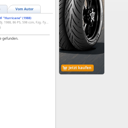
e
Vom Autor
 "Hurricane" (1988)
Supersportler, Bj. 1988, 86 PS, 598 ccm, Fzg.-Typ PC19
e gefunden.
Jetzt kaufen