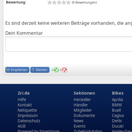
Bewertung:
(0 Bewertungen)
Es sind derzeit keine weiteren Beiträge vorhanden, die a
Dein Kommentar
Empfehlen
Melden
0
0
2ri.de
Sektionen
Bikes
Hilfe
Hersteller
Aprilia
Kontakt
Händler
BMW
Netiquette
Mitglieder
Buell
Impressum
Dokumente
Cagiva
Datenschutz
News
Derbi
AGB
Events
Ducati
Powered by
Smartstore
Zubehörkatalog
Harley-Dav