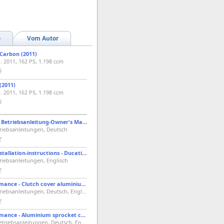
e
Vom Autor
 Carbon (2011)
j. 2011, 162 PS, 1.198 ccm
(2011)
j. 2011, 162 PS, 1.198 ccm
2011 - Ducati - Betriebsanleitung-Owner's Manual - Diavel "ABS"
triebsanleitungen, Deutsch
Akrapovic - Installation-instructions - Ducati Diavel
riebsanleitungen, Englisch
Ducati Performance - Clutch cover aluminium protection kit - 96863412B - Diavel
PDF, 2 MB, Betriebsanleitungen, Deutsch, Englisch, Französisch, Italienisch, Spanisch
Ducati Performance - Aluminium sprocket cover kit - 96863512B - Diavel
PDF, 934 KB, Betriebsanleitungen, Deutsch, Englisch, Französisch, Italienisch, Spanisch