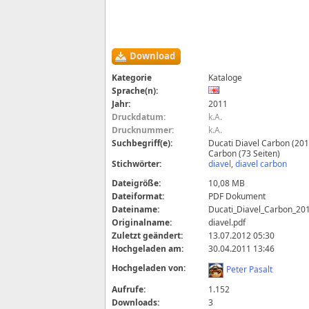
Download
Kategorie
Kataloge
Sprache(n):
Jahr:
2011
Druckdatum:
k.A.
Drucknummer:
k.A.
Suchbegriff(e):
Ducati Diavel Carbon (201
Carbon (73 Seiten)
Stichwörter:
diavel
,
diavel carbon
Dateigröße:
10,08 MB
Dateiformat:
PDF Dokument
Dateiname:
Ducati_Diavel_Carbon_201
Originalname:
diavel.pdf
Zuletzt geändert:
13.07.2012 05:30
Hochgeladen am:
30.04.2011 13:46
Hochgeladen von:
Peter Pasalt
Aufrufe:
1.152
Downloads:
3