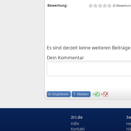
Bewertung:
(0 Bewertun
Es sind derzeit keine weiteren Beiträ
Dein Kommentar
Empfehlen
Melden
0
0
2ri.de
Se
Hilfe
He
Kontakt
Hä