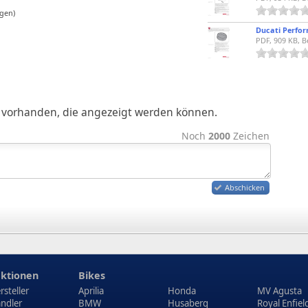
gen)
ge vorhanden, die angezeigt werden können.
Noch
2000
Zeichen
Abschicken
ktionen
Bikes
rsteller
Aprilia
Honda
MV Agusta
ndler
BMW
Husaberg
Royal Enfiel