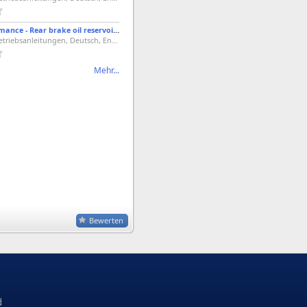
Ducati Performance - Rear brake oil reservoir cap cover kit - 96863110B - Diavel
PDF, 909 KB, Betriebsanleitungen, Deutsch, Englisch, Französisch, Italienisch, Spanisch
Mehr...
Bewerten
d