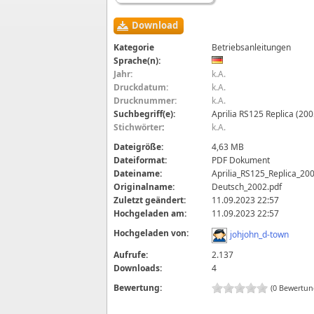
Download
Kategorie
Betriebsanleitungen
Sprache(n):
Jahr:
k.A.
Druckdatum:
k.A.
Drucknummer:
k.A.
Suchbegriff(e):
Aprilia RS125 Replica (20
Stichwörter
:
k.A.
Dateigröße:
4,63 MB
Dateiformat:
PDF Dokument
Dateiname:
Aprilia_RS125_Replica_20
Originalname:
Deutsch_2002.pdf
Zuletzt geändert:
11.09.2023 22:57
Hochgeladen am:
11.09.2023 22:57
Hochgeladen von:
johjohn_d-town
Aufrufe:
2.137
Downloads:
4
Bewertung:
(0 Bewertun