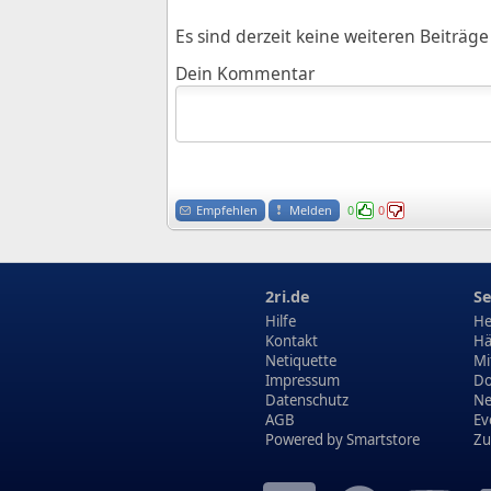
Es sind derzeit keine weiteren Beiträ
Dein Kommentar
Empfehlen
Melden
0
0
2ri.de
Se
Hilfe
He
Kontakt
Hä
Netiquette
Mi
Impressum
Do
Datenschutz
N
AGB
Ev
Powered by
Smartstore
Zu