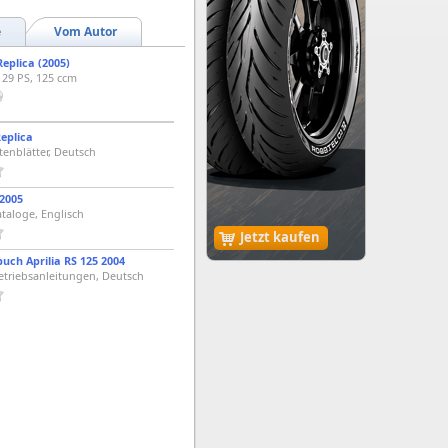
e
Vom Autor
Replica (2005)
, 29 PS, 125 ccm
Replica
tenblätter, Deutsch
 2005
ataloge, Englisch
Jetzt kaufen
ch Aprilia RS 125 2004
etriebsanleitungen, Deutsch