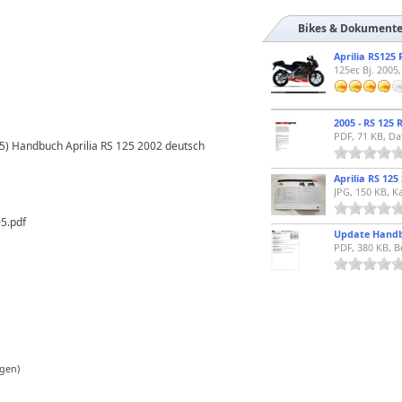
Bikes & Dokument
Aprilia RS125 
125er, Bj. 2005
2005 - RS 125 
PDF, 71 KB, Da
05) Handbuch Aprilia RS 125 2002 deutsch
Aprilia RS 125
JPG, 150 KB, K
05.pdf
Update Handbu
PDF, 380 KB, B
gen)