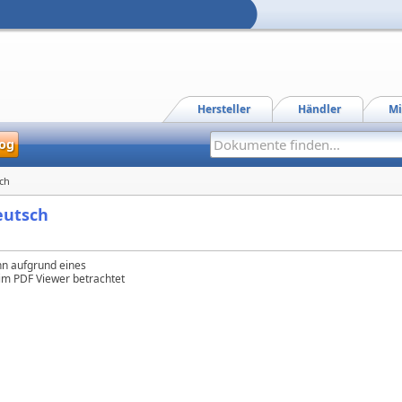
Hersteller
Händler
Mi
og
ch
eutsch
n aufgrund eines
 im PDF Viewer betrachtet