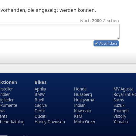
ge vorhanden, die angezeigt werden können.
Noch
2000
Zeichen
Abschicken
ktionen
Bikes
rsteller
Aprilia
Honda
MV Agusta
ndler
BMW
Husaberg
Royal Enfiel
tglieder
Buell
Husqvarna
Sachs
kumente
Cagiva
Indian
Suzuki
ews
Derbi
Kawasaki
Triumph
ents
Ducati
KTM
Victory
behörkatalog
Harley-Davidson
Moto Guzzi
Yamaha