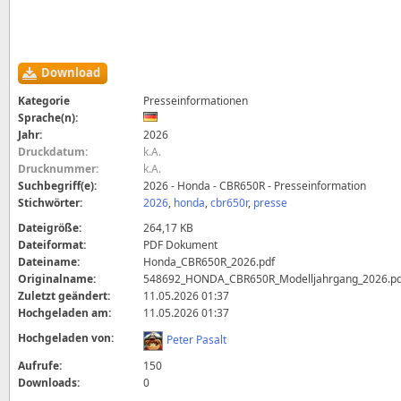
Download
Kategorie
Presseinformationen
Sprache(n):
Jahr:
2026
Druckdatum:
k.A.
Drucknummer:
k.A.
Suchbegriff(e):
2026 - Honda - CBR650R - Presseinformation
Stichwörter:
2026
,
honda
,
cbr650r
,
presse
Dateigröße:
264,17 KB
Dateiformat:
PDF Dokument
Dateiname:
Honda_CBR650R_2026.pdf
Originalname:
548692_HONDA_CBR650R_Modelljahrgang_2026.pd
Zuletzt geändert:
11.05.2026 01:37
Hochgeladen am:
11.05.2026 01:37
Hochgeladen von:
Peter Pasalt
Aufrufe:
150
Downloads:
0