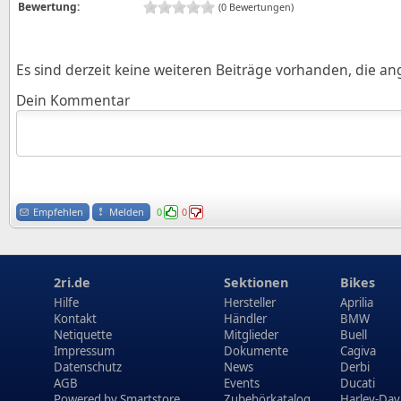
Bewertung:
(0 Bewertungen)
Es sind derzeit keine weiteren Beiträge vorhanden, die a
Dein Kommentar
Empfehlen
Melden
0
0
2ri.de
Sektionen
Bikes
Hilfe
Hersteller
Aprilia
Kontakt
Händler
BMW
Netiquette
Mitglieder
Buell
Impressum
Dokumente
Cagiva
Datenschutz
News
Derbi
AGB
Events
Ducati
Powered by
Smartstore
Zubehörkatalog
Harley-Dav