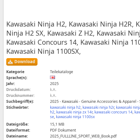
Kawasaki Ninja H2, Kawasaki Ninja H2R, 
Ninja H2 SX, Kawasaki Z H2, Kawasaki Nin
Kawasaki Concours 14, Kawasaki Ninja 11
Kawasaki Ninja 1100SX,
Download
Kategorie
Teilekataloge
Sprache(n):
Jahr:
2025
Druckdatum:
k.A.
Drucknummer:
k.A.
Suchbegriff(e):
2025 - Kawasaki - Genuine Accessories & Apparel - 
Stichwörter:
kawasaki ninja h2
,
kawasaki ninja h2r
,
kawasaki ninj
h2
,
kawasaki ninja zx 14r
,
kawasaki concours 14
,
ka
se
,
kawasaki ninja 1100sx
Dateigröße:
15,1 MB
Dateiformat:
PDF Dokument
Dateiname:
2025_FULLLINE_SPORT_WEB_Book.pdf