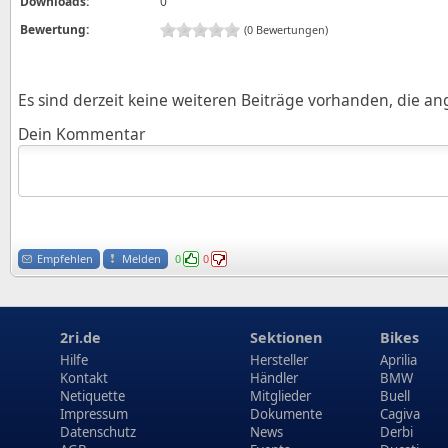
Downloads:
0
Bewertung:
(0 Bewertungen)
Es sind derzeit keine weiteren Beiträge vorhanden, die a
Dein Kommentar
Empfehlen
Melden
0
0
2ri.de
Sektionen
Bikes
Hilfe
Hersteller
Aprilia
Kontakt
Händler
BMW
Netiquette
Mitglieder
Buell
Impressum
Dokumente
Cagiva
Datenschutz
News
Derbi