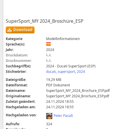
SuperSport_MY 2024_Broschüre_ESP
Download
Kategorie
Modellinformationen
Sprache(n):
Jahr:
2024
Druckdatum:
k.A.
Drucknummer:
k.A.
Suchbegriff(e):
2024 - Ducati SuperSport (ESP)
Stichwörter:
ducati
,
supersport
,
2024
Dateigröße:
19,29 MB
Dateiformat:
PDF Dokument
Dateiname:
SuperSport_MY_2024_Brochure_ESP.pdf
Originalname:
SuperSport_MY 2024_Brochure_ESP.pdf
Zuletzt geändert:
24.11.2024 18:55
Hochgeladen am:
24.11.2024 18:55
Hochgeladen von:
Peter Pasalt
Aufrufe:
324