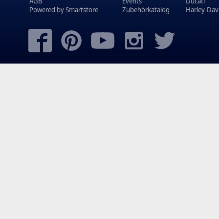
AGB
Events
Ducati
Powered by
Smartstore
Zubehörkatalog
Harley-Dav