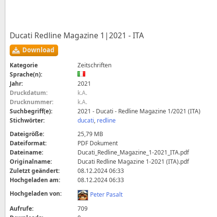
Ducati Redline Magazine 1|2021 - ITA
Download
Kategorie
Zeitschriften
Sprache(n):
Jahr:
2021
Druckdatum:
k.A.
Drucknummer:
k.A.
Suchbegriff(e):
2021 - Ducati - Redline Magazine 1/2021 (ITA)
Stichwörter:
ducati
,
redline
Dateigröße:
25,79 MB
Dateiformat:
PDF Dokument
Dateiname:
Ducati_Redline_Magazine_1-2021_ITA.pdf
Originalname:
Ducati Redline Magazine 1-2021 (ITA).pdf
Zuletzt geändert:
08.12.2024 06:33
Hochgeladen am:
08.12.2024 06:33
Hochgeladen von:
Peter Pasalt
Aufrufe:
709