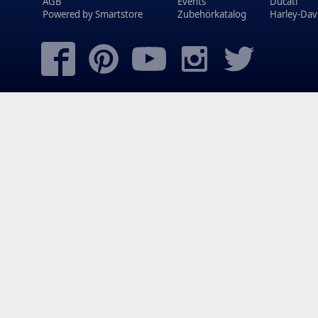
AGB
Events
Ducati
Powered by
Smartstore
Zubehörkatalog
Harley-Dav