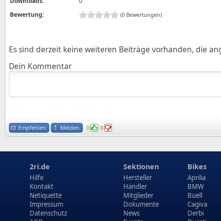
Downloads:
0
Bewertung:
(0 Bewertungen)
Es sind derzeit keine weiteren Beiträge vorhanden, die a
Dein Kommentar
Empfehlen
Melden
0
0
2ri.de
Sektionen
Bikes
Hilfe
Hersteller
Aprilia
Kontakt
Händler
BMW
Netiquette
Mitglieder
Buell
Impressum
Dokumente
Cagiva
Datenschutz
News
Derbi