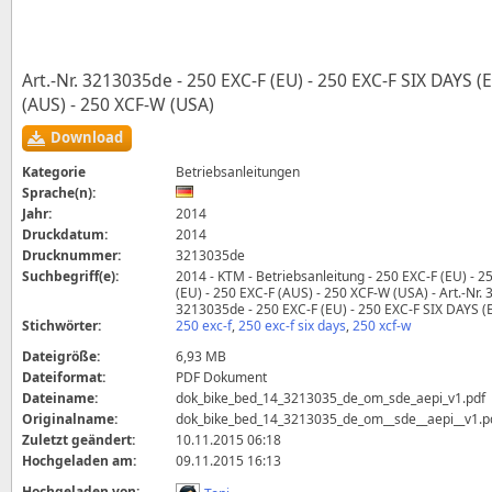
Art.-Nr. 3213035de - 250 EXC‑F (EU) - 250 EXC‑F SIX DAYS (E
(AUS) - 250 XCF‑W (USA)
Download
Kategorie
Betriebsanleitungen
Sprache(n):
Jahr:
2014
Druckdatum:
2014
Drucknummer:
3213035de
Suchbegriff(e):
2014 - KTM - Betriebsanleitung - 250 EXC‑F (EU) - 
(EU) - 250 EXC‑F (AUS) - 250 XCF‑W (USA) - Art.-Nr.
3213035de - 250 EXC‑F (EU) - 250 EXC‑F SIX DAYS (
Stichwörter:
250 exc‑f
,
250 exc‑f six days
,
250 xcf‑w
Dateigröße:
6,93 MB
Dateiformat:
PDF Dokument
Dateiname:
dok_bike_bed_14_3213035_de_om_sde_aepi_v1.pdf
Originalname:
dok_bike_bed_14_3213035_de_om__sde__aepi__v1.p
Zuletzt geändert:
10.11.2015 06:18
Hochgeladen am:
09.11.2015 16:13
Hochgeladen von: