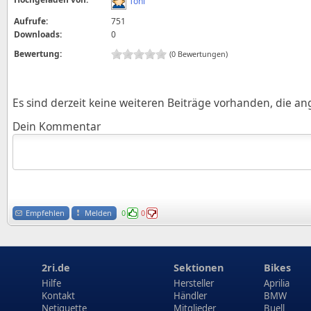
Toni
Aufrufe:
751
Downloads:
0
Bewertung:
(0 Bewertungen)
Es sind derzeit keine weiteren Beiträge vorhanden, die a
Dein Kommentar
Empfehlen
Melden
0
0
2ri.de
Sektionen
Bikes
Hilfe
Hersteller
Aprilia
Kontakt
Händler
BMW
Netiquette
Mitglieder
Buell