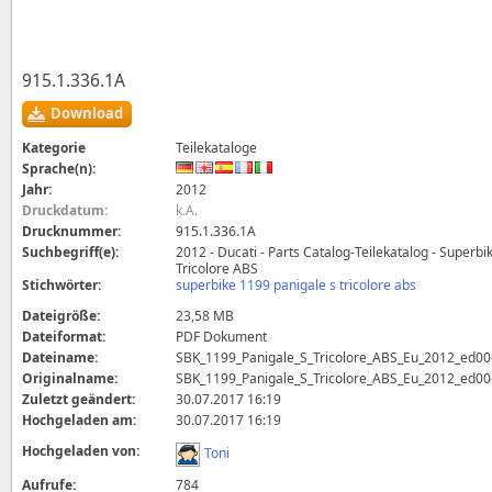
915.1.336.1A
Download
Kategorie
Teilekataloge
Sprache(n):
Jahr:
2012
Druckdatum:
k.A.
Drucknummer:
915.1.336.1A
Suchbegriff(e):
2012 - Ducati - Parts Catalog-Teilekatalog - Superb
Tricolore ABS
Stichwörter:
superbike 1199 panigale s tricolore abs
Dateigröße:
23,58 MB
Dateiformat:
PDF Dokument
Dateiname:
SBK_1199_Panigale_S_Tricolore_ABS_Eu_2012_ed00
Originalname:
SBK_1199_Panigale_S_Tricolore_ABS_Eu_2012_ed00
Zuletzt geändert:
30.07.2017 16:19
Hochgeladen am:
30.07.2017 16:19
Hochgeladen von:
Toni
Aufrufe:
784