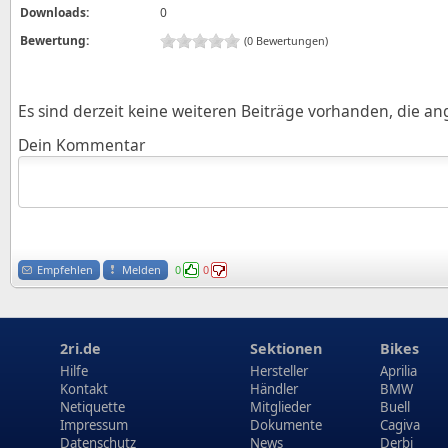
Downloads:
0
Bewertung:
(0 Bewertungen)
Es sind derzeit keine weiteren Beiträge vorhanden, die a
Dein Kommentar
Empfehlen
Melden
0
0
2ri.de
Sektionen
Bikes
Hilfe
Hersteller
Aprilia
Kontakt
Händler
BMW
Netiquette
Mitglieder
Buell
Impressum
Dokumente
Cagiva
Datenschutz
News
Derbi