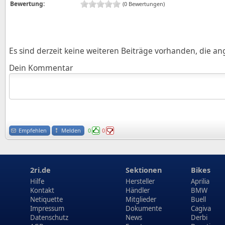
Bewertung:
(0 Bewertungen)
Es sind derzeit keine weiteren Beiträge vorhanden, die a
Dein Kommentar
Empfehlen
Melden
0
0
2ri.de
Sektionen
Bikes
Hilfe
Hersteller
Aprilia
Kontakt
Händler
BMW
Netiquette
Mitglieder
Buell
Impressum
Dokumente
Cagiva
Datenschutz
News
Derbi