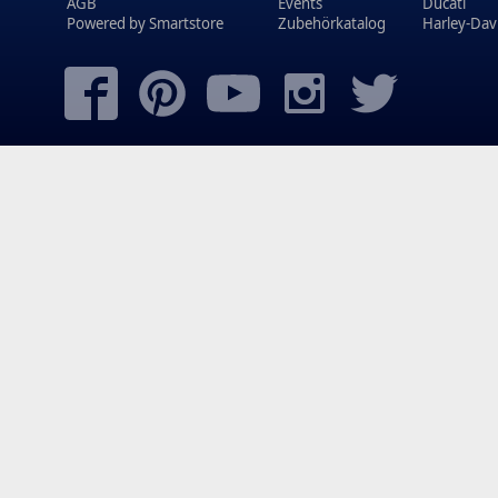
AGB
Events
Ducati
Powered by
Smartstore
Zubehörkatalog
Harley-Dav