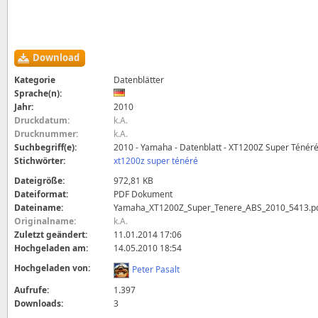
Download
Kategorie
Datenblätter
Sprache(n):
Jahr:
2010
Druckdatum:
k.A.
Drucknummer:
k.A.
Suchbegriff(e):
2010 - Yamaha - Datenblatt - XT1200Z Super Ténér
Stichwörter:
xt1200z super ténéré
Dateigröße:
972,81 KB
Dateiformat:
PDF Dokument
Dateiname:
Yamaha_XT1200Z_Super_Tenere_ABS_2010_5413.p
Originalname:
k.A.
Zuletzt geändert:
11.01.2014 17:06
Hochgeladen am:
14.05.2010 18:54
Hochgeladen von:
Peter Pasalt
Aufrufe:
1.397
Downloads:
3