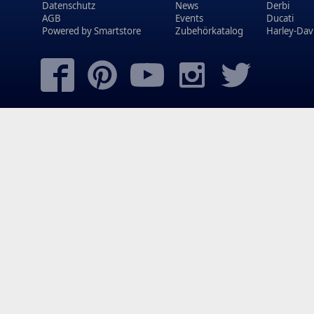
Datenschutz
News
Derbi
AGB
Events
Ducati
Powered by
Smartstore
Zubehörkatalog
Harley-Dav