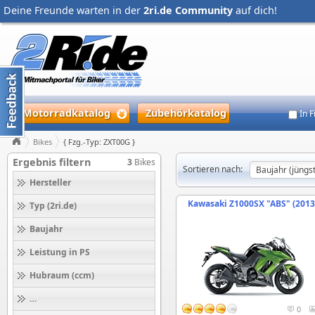
Deine Freunde warten in der
2ri.de Community
auf dich!
Motorradkatalog
Zubehörkatalog
In 
Bikes
{ Fzg.-Typ: ZXT00G }
Ergebnis filtern
3
Bikes
Sortieren nach:
Hersteller
Kawasaki Z1000SX "ABS" (2013
Typ (2ri.de)
Baujahr
Leistung in PS
Hubraum (ccm)
Höchstgeschwindigkeit (km/h)
0