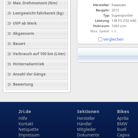
Max. Drehmoment (Nm)
Hersteller:
Kawasaki
Baujahr:
2013
Leergewicht fahrbereit (kg)
Typ:
Supersportler
Leistung:
138 PS (102 kW)
UVP ab Werk
Hubraum:
1043 ccm
Max. Speed:
k.A.
Abgasnorm
Vergleichen
Bauart
Verbrauch auf 100 km (Liter)
Hinterradantrieb
Anzahl der Gänge
Bewertung
2ri.de
Sektionen
Bikes
Hilfe
Hersteller
Aprilia
Kontakt
Händler
BMW
Netiquette
Mitglieder
Buell
Impressum
Dokumente
Cagiva