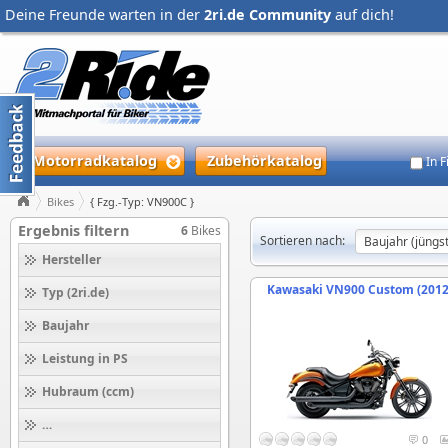
Deine Freunde warten in der
2ri.de Community
auf dich!
Motorradkatalog
Zubehörkatalog
In 
Bikes
{ Fzg.-Typ: VN900C }
Ergebnis filtern
6
Bikes
Sortieren nach:
Hersteller
Kawasaki VN900 Custom (2012
Typ (2ri.de)
Baujahr
Leistung in PS
Hubraum (ccm)
Höchstgeschwindigkeit (km/h)
0