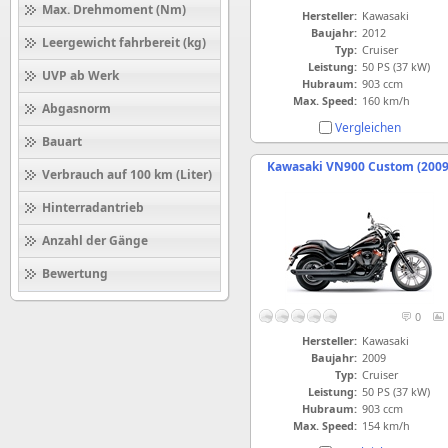
Max. Drehmoment (Nm)
Hersteller:
Kawasaki
Baujahr:
2012
Leergewicht fahrbereit (kg)
Typ:
Cruiser
Leistung:
50 PS (37 kW)
UVP ab Werk
Hubraum:
903 ccm
Max. Speed:
160 km/h
Abgasnorm
Vergleichen
Bauart
Kawasaki VN900 Custom (2009
Verbrauch auf 100 km (Liter)
Hinterradantrieb
Anzahl der Gänge
Bewertung
0
Hersteller:
Kawasaki
Baujahr:
2009
Typ:
Cruiser
Leistung:
50 PS (37 kW)
Hubraum:
903 ccm
Max. Speed:
154 km/h