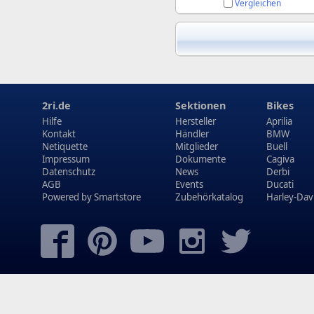
Vergleichen
2ri.de
Sektionen
Bikes
Hilfe
Hersteller
Aprilia
Kontakt
Händler
BMW
Netiquette
Mitglieder
Buell
Impressum
Dokumente
Cagiva
Datenschutz
News
Derbi
AGB
Events
Ducati
Powered by
Smartstore
Zubehörkatalog
Harley-Dav