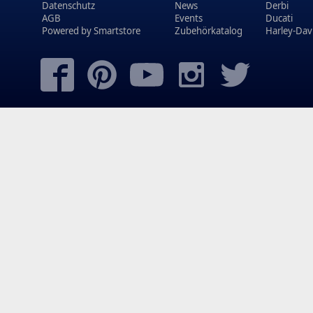
Datenschutz
News
Derbi
AGB
Events
Ducati
Powered by
Smartstore
Zubehörkatalog
Harley-Dav