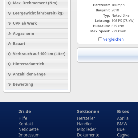
Max. Drehmoment (Nm)
Hersteller:
Triumph
Baujahr:
2010
Leergewicht fahrbereit (kg)
Typ:
Naked Bike
Leistung:
106 PS (78 kW)
UVP ab Werk
Hubraum:
675 ccm
Max. Speed:
229 km/h
Abgasnorm
Vergleichen
Bauart
Verbrauch auf 100 km (Liter)
Hinterradantrieb
Anzahl der Gänge
Bewertung
2ri.de
Sektionen
Bikes
Hilfe
Hersteller
Aprilia
Kontakt
Händler
BMW
Netiquette
Mitglieder
Buell
Impressum
Dokumente
Cagiva