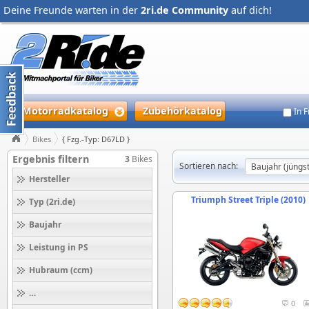
Deine Freunde warten in der
2ri.de Community
auf dich!
Motorradkatalog
Zubehörkatalog
In 
Bikes
{ Fzg.-Typ: D67LD }
Ergebnis filtern
3
Bikes
Sortieren nach:
Hersteller
Triumph Street Triple (2010)
Typ (2ri.de)
Baujahr
Leistung in PS
Hubraum (ccm)
Höchstgeschwindigkeit (km/h)
0