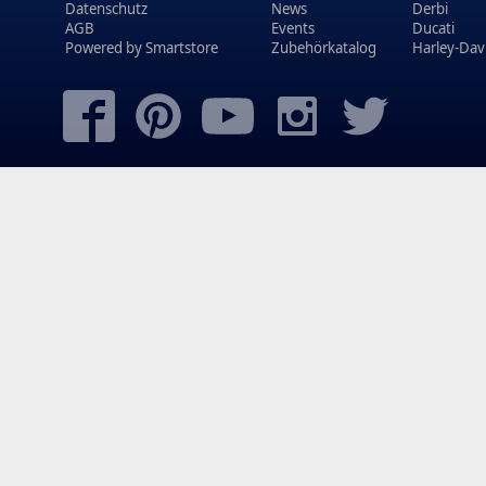
Datenschutz
News
Derbi
AGB
Events
Ducati
Powered by
Smartstore
Zubehörkatalog
Harley-Dav