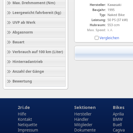
Max. Drehmoment (Nm)
Hersteller:
Kawasaki
Baujahr:
1995
Leergewicht fahrbereit (kg)
Typ:
Naked Bike
Leistung:
50 PS (37 kW)
UVP ab Werk
Hubraum:
553 ccm
Max. Speed:
k.A.
Abgasnorm
Vergleichen
Bauart
Verbrauch auf 100 km (Liter)
Hinterradantrieb
Anzahl der Gänge
Bewertung
2ri.de
Sektionen
Bikes
Hilfe
Hersteller
Aprilia
Kontakt
Händler
BMW
Netiquette
Mitglieder
Buell
Impressum
Dokumente
Cagiva