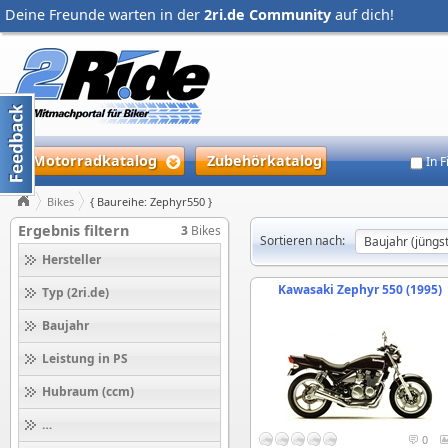
Deine Freunde warten in der
2ri.de Community
auf dich!
Motorradkatalog
Zubehörkatalog
In 
Bikes
{ Baureihe: Zephyr550 }
Ergebnis filtern
3
Bikes
Sortieren nach:
Hersteller
Kawasaki Zephyr 550 (1995)
Typ (2ri.de)
Baujahr
Leistung in PS
Hubraum (ccm)
Höchstgeschwindigkeit (km/h)
0