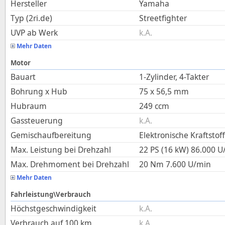
Hersteller
Yamaha
Typ (2ri.de)
Streetfighter
UVP ab Werk
k.A.
Mehr Daten
Motor
Bauart
1-Zylinder, 4-Takter
Bohrung x Hub
75
x
56,5
mm
Hubraum
249
ccm
Gassteuerung
k.A.
Gemischaufbereitung
Elektronische Kraftstof
Max. Leistung bei Drehzahl
22 PS (16 kW)
86.000
U
Max. Drehmoment bei Drehzahl
20
Nm
7.600
U/min
Mehr Daten
Fahrleistung\Verbrauch
Höchstgeschwindigkeit
k.A.
Verbrauch auf 100 km
k.A.