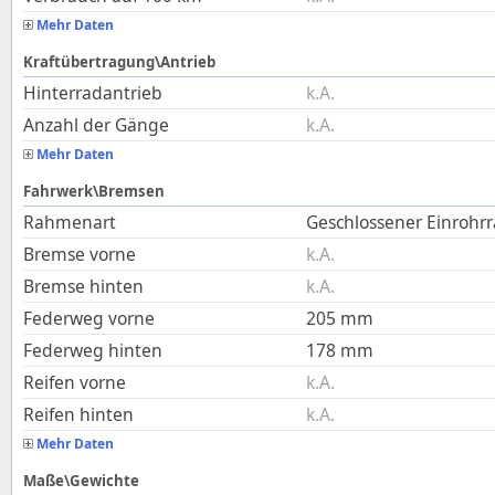
Mehr Daten
Kraftübertragung\Antrieb
Hinterradantrieb
k.A.
Anzahl der Gänge
k.A.
Mehr Daten
Fahrwerk\Bremsen
Rahmenart
Geschlossener Einroh
Bremse vorne
k.A.
Bremse hinten
k.A.
Federweg vorne
205
mm
Federweg hinten
178
mm
Reifen vorne
k.A.
Reifen hinten
k.A.
Mehr Daten
Maße\Gewichte