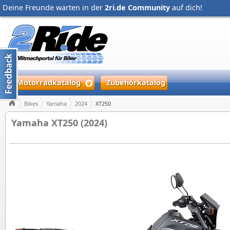
Deine Freunde warten in der
2ri.de Community
auf dich!
Motorradkatalog
Zubehörkatalog
Bikes
Yamaha
2024
XT250
Yamaha XT250 (2024)