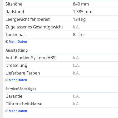
Sitzhöhe
840
mm
Radstand
1.385
mm
Leergewicht fahrbereit
124
kg
Zugelassenes Gesamtgewicht
k.A.
Tankinhalt
8
Liter
Mehr Daten
Ausstattung
Anti-Blockier-System (ABS)
k.A.
Drosselung
k.A.
Lieferbare Farben
k.A.
Mehr Daten
Service\Sonstiges
Garantie
k.A.
Führerscheinklasse
k.A.
Mehr Daten