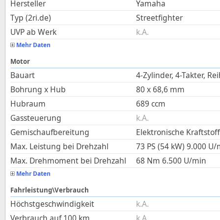
Hersteller
Yamaha
Typ (2ri.de)
Streetfighter
UVP ab Werk
k.A.
Mehr Daten
Motor
Bauart
4-Zylinder, 4-Takter, Re
Bohrung x Hub
80
x
68,6
mm
Hubraum
689
ccm
Gassteuerung
k.A.
Gemischaufbereitung
Elektronische Kraftstof
Max. Leistung bei Drehzahl
73 PS (54 kW)
9.000
U/
Max. Drehmoment bei Drehzahl
68
Nm
6.500
U/min
Mehr Daten
Fahrleistung\Verbrauch
Höchstgeschwindigkeit
k.A.
Verbrauch auf 100 km
k.A.