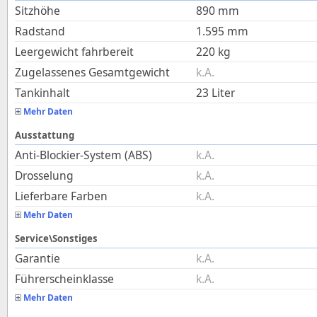
Sitzhöhe
890
mm
Radstand
1.595
mm
Leergewicht fahrbereit
220
kg
Zugelassenes Gesamtgewicht
k.A.
Tankinhalt
23
Liter
Mehr Daten
Ausstattung
Anti-Blockier-System (ABS)
k.A.
Drosselung
k.A.
Lieferbare Farben
k.A.
Mehr Daten
Service\Sonstiges
Garantie
k.A.
Führerscheinklasse
k.A.
Mehr Daten