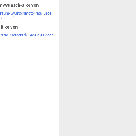
m\Wunsch-Bike von
Traum-\Wunschmotorrad? Lege
och fest!
 Bike von
erstes Motorrad? Lege dies doch