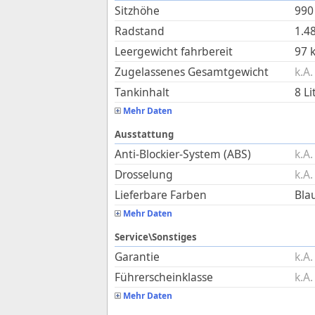
Sitzhöhe
990
Radstand
1.4
Leergewicht fahrbereit
97
Zugelassenes Gesamtgewicht
k.A.
Tankinhalt
8
Li
Mehr Daten
Ausstattung
Anti-Blockier-System (ABS)
k.A.
Drosselung
k.A.
Lieferbare Farben
Bla
Mehr Daten
Service\Sonstiges
Garantie
k.A.
Führerscheinklasse
k.A.
Mehr Daten