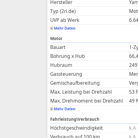
Hersteller
Ya
Typ (2ri.de)
Mot
UVP ab Werk
6.6
Mehr Daten
Motor
Bauart
1-Zy
Bohrung x Hub
66,
Hubraum
249
Gassteuerung
Me
Gemischaufbereitung
Ver
Max. Leistung bei Drehzahl
53 
Max. Drehmoment bei Drehzahl
49
Mehr Daten
Fahrleistung\Verbrauch
Höchstgeschwindigkeit
k.A.
Verbrauch auf 100 km
k.A.