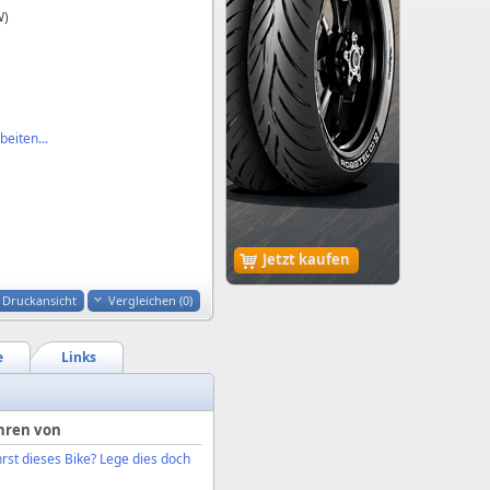
W)
eiten...
Jetzt kaufen
Druckansicht
Vergleichen (
0
)
e
Links
hren von
rst dieses Bike? Lege dies doch