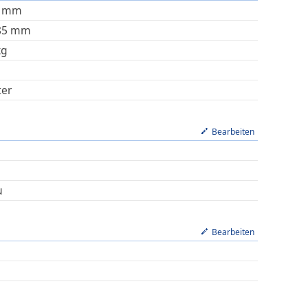
mm
85
mm
kg
ter
Bearbeiten
u
Bearbeiten