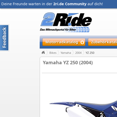
Deine Freunde warten in der
2ri.de Community
auf dich!
Motorradkatalog
Zubehörkatal
Bikes
Yamaha
2004
YZ 250
Yamaha YZ 250 (2004)