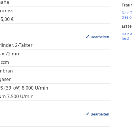
maha
Trau
ocross
Dein 
dies d
45,00
€
Erste
Dein 
Bearbeiten
fest!
linder, 2-Takter
4
x
72
mm
ccm
mbran
gaser
PS (39 kW)
8.000
U/min
Nm
7.500
U/min
Bearbeiten