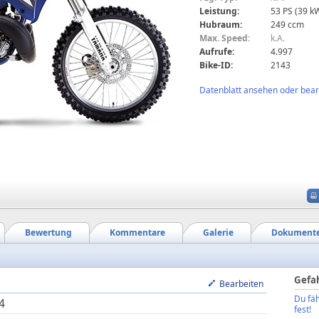
Leistung:
53 PS (39 k
Hubraum:
249 ccm
Max. Speed:
k.A.
Aufrufe:
4.997
Bike-ID:
2143
Datenblatt ansehen oder bearb
Bewertung
Kommentare
Galerie
Dokument
Gefa
Bearbeiten
Du fäh
4
fest!