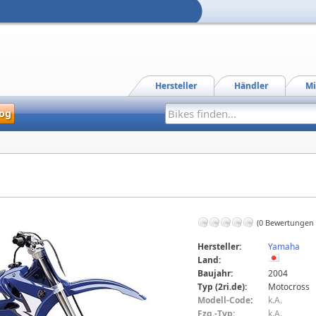
Hersteller
Händler
Mi
og
(0 Bewertungen
Hersteller:
Yamaha
Land:
Baujahr:
2004
Typ (2ri.de):
Motocross
Modell-Code
:
k.A.
Fzg.-Typ:
k.A.